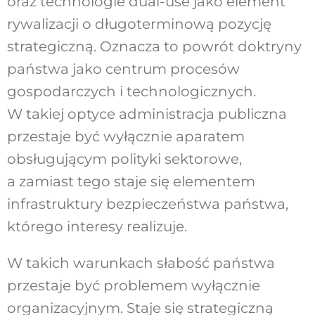
oraz technologie dual-use jako
element
rywalizacji o długoterminową pozycję
strategiczną. Oznacza to powrót doktryny
pań
stwa jako centrum procesów
gospodarczych
i technologicznych.
W takiej optyce admi
nistracja publiczna
przestaje być wyłącznie
aparatem
obsługującym polityki sektorowe,
a zamiast tego staje się elementem
infrastruk
tury bezpieczeństwa państwa,
którego inte
resy realizuje.
W takich warunkach słabość państwa
przestaje być problemem wyłącznie
organizacyjnym.
Staje się strategiczną