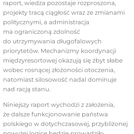
raport, wiedza
pozostaje rozproszona,
projekty tracą ciągłość
wraz ze zmianami
politycznymi, a administra
cja
ma ograniczoną zdolność
do utrzymywania
długofalowych
priorytetów. Mechanizmy koor
dynacji
międzyresortowej okazują się zbyt słabe
wobec rosnącej złożoności otoczenia,
natomiast
silosowość nadal dominuje
nad racją stanu.
Niniejszy raport wychodzi z założenia,
że dalsze funkcjonowanie państwa
polskiego w dotych
czasowej, przybliżonej
powyżej logice będzie
prowadziło