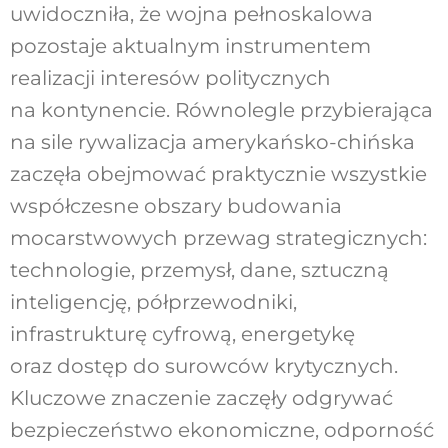
uwidoczniła, że wojna pełnoskalowa
pozostaje aktualnym
instrumentem
realizacji interesów politycznych
na kontynencie. Równolegle przybierająca
na
sile rywalizacja amerykańsko-chińska
zaczęła
obejmować praktycznie wszystkie
współczesne
obszary budowania
mocarstwowych przewag
strategicznych:
technologie, przemysł, dane,
sztuczną
inteligencję, półprzewodniki,
infra
strukturę cyfrową, energetykę
oraz dostęp do
surowców krytycznych.
Kluczowe znaczenie za
częły odgrywać
bezpieczeństwo ekonomiczne,
odporność