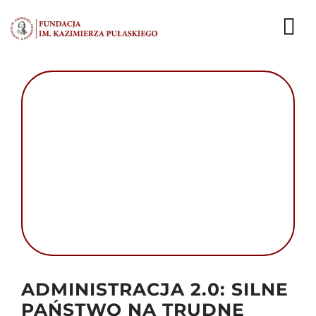
Przejdź
do
To
zawartości
Nav
AKTUALNOŚCI
EKSPERCI
PUBLIKACJE
DZIAŁALNOŚĆ
FUNDACJA
KARIERA
Autor foto: Fundacja im. Kazimierza Pułaskiego
ADMINISTRACJA 2.0: SILNE
KONTAKT
PAŃSTWO NA TRUDNE