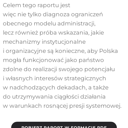
Celem tego raportu jest
więc nie tylko diagnoza
ograniczeń
obecnego modelu administracji,
lecz
również próba wskazania, jakie
mechanizmy in
stytucjonalne
i organizacyjne są konieczne, aby
Polska
mogła funkcjonować jako państwo
zdol
ne do realizacji swojego potencjału
i własnych
interesów strategicznych
w nadchodzących de
kadach, a także
do utrzymywania ciągłości dzia
łania
w warunkach rosnącej presji systemowej.
POBIERZ RAPORT W FORMACIE PDF