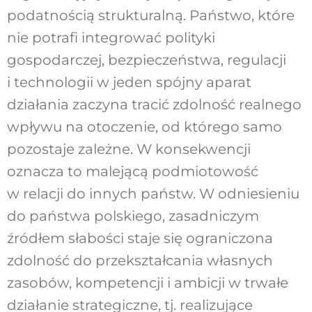
podatnością strukturalną.
Państwo, które
nie potrafi integrować poli
tyki
gospodarczej, bezpieczeństwa, regulacji
i technologii w jeden spójny aparat
działania
zaczyna tracić zdolność realnego
wpływu na
otoczenie, od którego samo
pozostaje zależne.
W konsekwencji
oznacza to malejącą podmio
towość
w relacji do innych państw. W odnie
sieniu
do państwa polskiego, zasadniczym
źród
łem słabości staje się ograniczona
zdolność do
przekształcania własnych
zasobów, kompetencji
i ambicji w trwałe
działanie strategiczne, tj. rea
lizujące