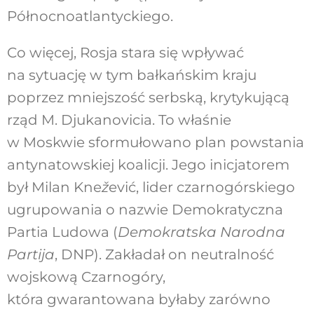
Północnoatlantyckiego.
Co więcej, Rosja stara się wpływać
na sytuację w tym bałkańskim kraju
poprzez mniejszość serbską, krytykującą
rząd M. Djukanovicia. To właśnie
w Moskwie sformułowano plan powstania
antynatowskiej koalicji. Jego inicjatorem
był Milan Kne
ž
ević, lider czarnogórskiego
ugrupowania o nazwie Demokratyczna
Partia Ludowa (
Demokratska Narodna
Partija
, DNP). Zakładał on neutralność
wojskową Czarnogóry,
która gwarantowana byłaby zarówno