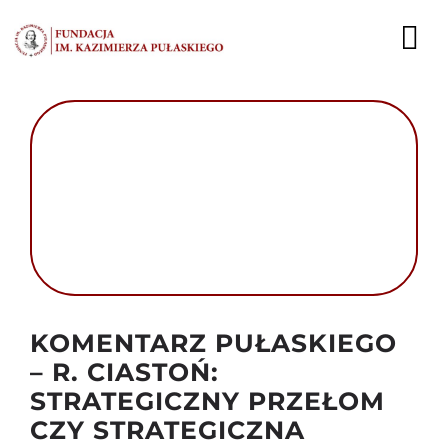
Przejdź
do
To
zawartości
Nav
AKTUALNOŚCI
EKSPERCI
PUBLIKACJE
DZIAŁALNOŚĆ
Autor foto: Domena publiczna
FUNDACJA
KOMENTARZ PUŁASKIEGO
– R. CIASTOŃ:
KARIERA
STRATEGICZNY PRZEŁOM
CZY STRATEGICZNA
KONTAKT