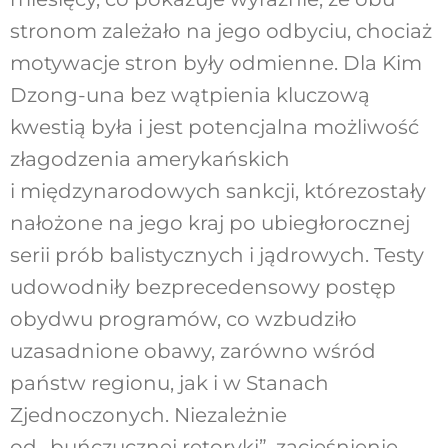
stronom zależało na jego odbyciu, chociaż
motywacje stron były odmienne. Dla Kim
Dzong-una bez wątpienia kluczową
kwestią była i jest potencjalna możliwość
złagodzenia amerykańskich
i międzynarodowych sankcji, którezostały
nałożone na jego kraj po ubiegłorocznej
serii prób balistycznych i jądrowych. Testy
udowodniły bezprecedensowy postęp
obydwu programów, co wzbudziło
uzasadnione obawy, zarówno wśród
państw regionu, jak i w Stanach
Zjednoczonych. Niezależnie
od „buńczucznej retoryki”, zacieśnienie