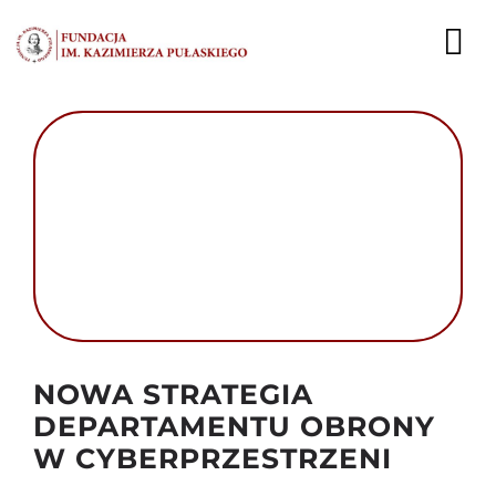
Przejdź
do
To
zawartości
Nav
AKTUALNOŚCI
EKSPERCI
PUBLIKACJE
DZIAŁALNOŚĆ
FUNDACJA
Autor foto: Domena publiczna
NOWA STRATEGIA
KARIERA
DEPARTAMENTU OBRONY
W CYBERPRZESTRZENI
KONTAKT