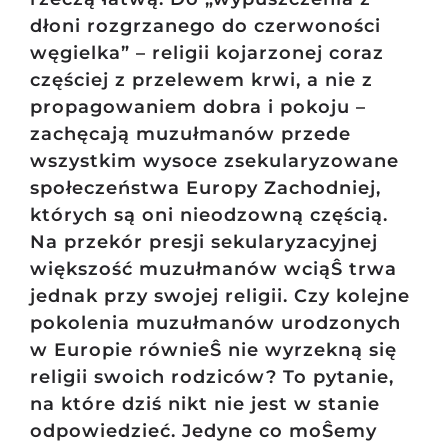
dłoni rozgrzanego do czerwoności
węgielka” – religii kojarzonej coraz
częściej z przelewem krwi, a nie z
propagowaniem dobra i pokoju –
zachęcają muzułmanów przede
wszystkim wysoce zsekularyzowane
społeczeństwa Europy Zachodniej,
których są oni nieodzowną częścią.
Na przekór presji sekularyzacyjnej
większość muzułmanów wciąŜ trwa
jednak przy swojej religii. Czy kolejne
pokolenia muzułmanów urodzonych
w Europie równieŜ nie wyrzekną się
religii swoich rodziców? To pytanie,
na które dziś nikt nie jest w stanie
odpowiedzieć. Jedyne co moŜemy