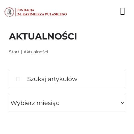
Przejdź
do
To
zawartości
Nav
AKTUALNOŚCI
AKTUALNOŚCI
EKSPERCI
Start
Aktualności
PUBLIKACJE
Szukaj
DZIAŁALNOŚĆ
FUNDACJA
KARIERA
KONTAKT