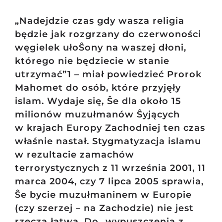
„Nadejdzie czas gdy wasza religia
będzie jak rozgrzany do czerwoności
węgielek ułoŜony na waszej dłoni,
którego nie będziecie w stanie
utrzymać”1 – miał powiedzieć Prorok
Mahomet do osób, które przyjęły
islam. Wydaje się, Ŝe dla około 15
milionów muzułmanów Ŝyjących
w krajach Europy Zachodniej ten czas
właśnie nastał. Stygmatyzacja islamu
w rezultacie zamachów
terrorystycznych z 11 września 2001, 11
marca 2004, czy 7 lipca 2005 sprawia,
Ŝe bycie muzułmaninem w Europie
(czy szerzej – na Zachodzie) nie jest
rzeczą łatwą. Do „wypuszczenia z