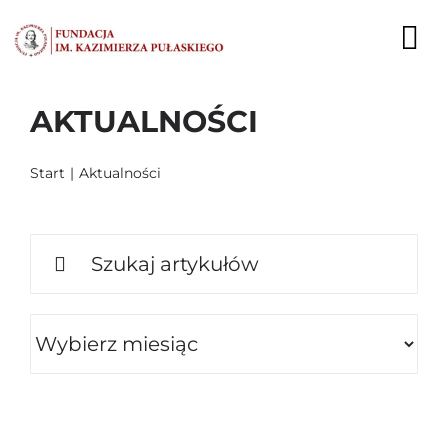
Przejdź
do
To
zawartości
Nav
AKTUALNOŚCI
AKTUALNOŚCI
EKSPERCI
Start
Aktualności
PUBLIKACJE
Szukaj
DZIAŁALNOŚĆ
FUNDACJA
KARIERA
KONTAKT