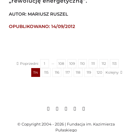
„rewolucję energetyczną”.
AUTOR: MARIUSZ RUSZEL
OPUBLIKOWANO: 14/09/2012
Poprzedni
1
···
108
109
110
111
112
113
Kolejny
114
115
116
117
118
119
120
© Copyright 2004 - 2026 | Fundacja im. Kazimierza
Pułaskiego