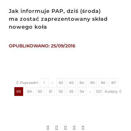
Jak informuje PAP, dziś (środa)
ma zostać zaprezentowany skład
nowego koła
OPUBLIKOWANO: 25/09/2016
Poprzedni
1
···
82
83
84
85
86
87
Kolejny
88
89
90
91
92
93
94
···
120