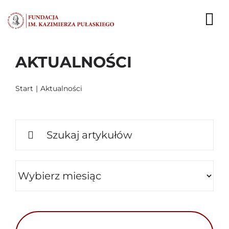
Przejdź
do
To
zawartości
Nav
AKTUALNOŚCI
AKTUALNOŚCI
EKSPERCI
Start
Aktualności
PUBLIKACJE
Szukaj
DZIAŁALNOŚĆ
FUNDACJA
KARIERA
KONTAKT