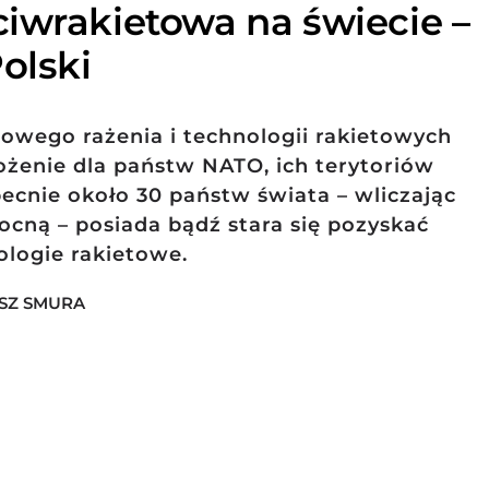
iwrakietowa na świecie –
olski
sowego rażenia i technologii rakietowych
ożenie dla państw NATO, ich terytoriów
Obecnie około 30 państw świata – wliczając
nocną – posiada bądź stara się pozyskać
logie rakietowe.
ASZ SMURA