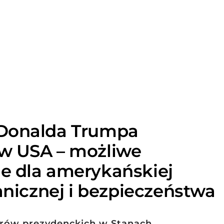
Donalda Trumpa
w USA – możliwe
e dla amerykańskiej
anicznej i bezpieczeństwa
rów prezydenckich w Stanach