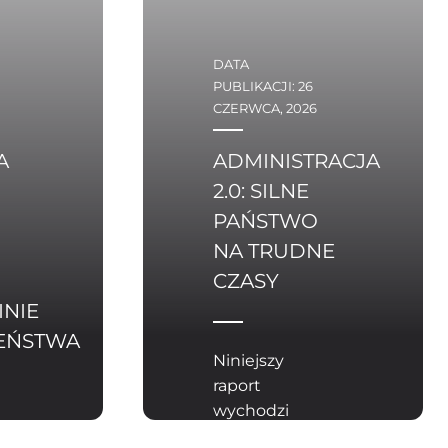
DATA
PUBLIKACJI: 26
CZERWCA, 2026
A
ADMINISTRACJA
2.0: SILNE
PAŃSTWO
NA TRUDNE
CZASY
INIE
EŃSTWA
Niniejszy
raport
wychodzi
z założenia,