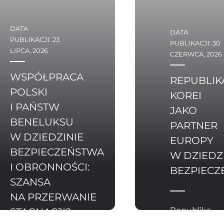
DATA
DATA
PUBLIKACJI: 23
PUBLIKACJI: 30
LIPCA, 2026
CZERWCA, 2026
WSPÓŁPRACA
REPUBLIK
POLSKI
KOREI
I PAŃSTW
JAKO
BENELUKSU
PARTNER
W DZIEDZINIE
EUROPY
BEZPIECZEŃSTWA
W DZIEDZ
I OBRONNOŚCI:
BEZPIECZ
SZANSA
NA PRZERWANIE
Republika
STAGNACJI?
Korei (ROK)