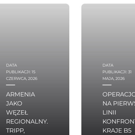
stała się
kluczowym
Tego rodzaju
europejskim
możliwości
partnerem
oferuje
w dziedzinie
pogłębienie
obronności –
stosunków
i osiągnęła
z państwami
na tym polu
Beneluksu
DATA
DATA
sukces
(Belgia,
PUBLIKACJI: 15
PUBLIKACJI: 31
na poziomie,
Niderlandy,
CZERWCA, 2026
MAJA, 2026
który wcześni
Luksemburg),
mógł
które - przy
ARMENIA
OPERACJO
uchodzić
uwzględnieniu
JAKO
NA PIERW
za nieosiągaln
lokalnych
WĘZEŁ
LINII
specyfiki
REGIONALNY.
KONFRONT
kultur
TRIPP,
KRAJE B5
strategicznych,