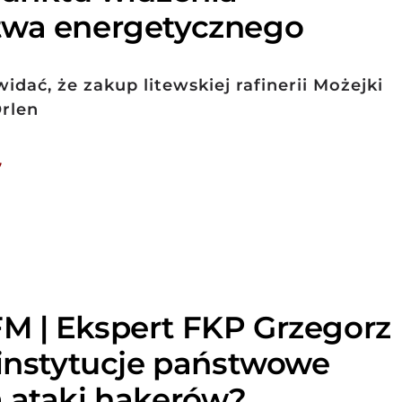
twa energetycznego
dać, że zakup litewskiej rafinerii Możejki
Orlen
7
M | Ekspert FKP Grzegorz
 instytucje państwowe
 ataki hakerów?