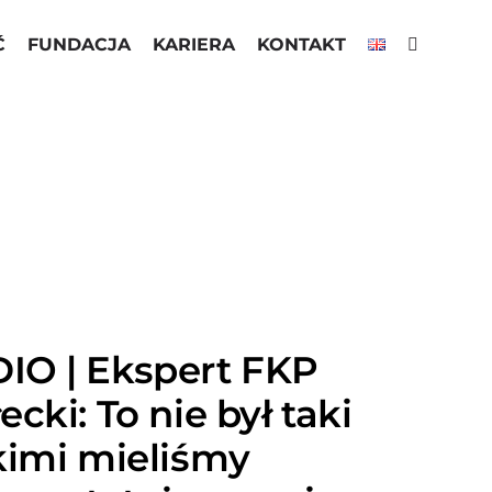
Ć
FUNDACJA
KARIERA
KONTAKT
IO | Ekspert FKP
cki: To nie był taki
kimi mieliśmy