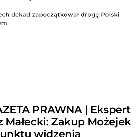
zech dekad zapoczątkował drogę Polski
zem
ZETA PRAWNA | Ekspert
 Małecki: Zakup Możejek
punktu widzenia