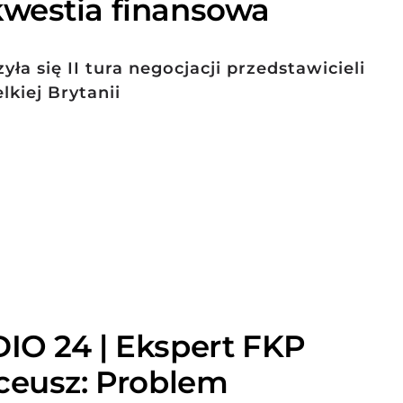
westia finansowa
a się II tura negocjacji przedstawicieli
lkiej Brytanii
IO 24 | Ekspert FKP
ceusz: Problem