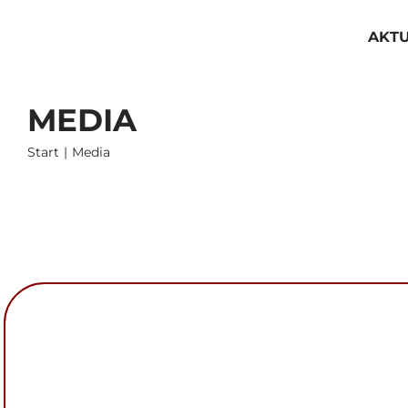
Przejdź
do
AKT
zawartości
MEDIA
Start
Media