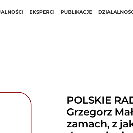
UALNOŚCI
EKSPERCI
PUBLIKACJE
DZIAŁALNOŚ
POLSKIE RAD
Grzegorz Małe
zamach, z ja