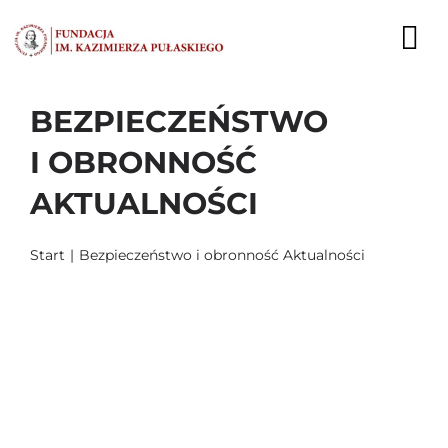
Przejdź
do
To
zawartości
Nav
BEZPIECZEŃSTWO
AKTUALNOŚCI
I OBRONNOŚĆ
EKSPERCI
AKTUALNOŚCI
PUBLIKACJE
Start
Bezpieczeństwo i obronność Aktualności
DZIAŁALNOŚĆ
FUNDACJA
KARIERA
KONTAKT